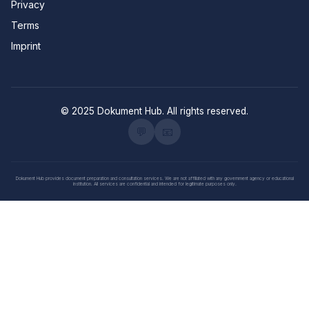
Privacy
Terms
Imprint
© 2025 Dokument Hub. All rights reserved.
💬
📧
Dokument Hub provides document preparation and consultation services. We are not affiliated with any government agency or educational
institution. All services are confidential and intended for legitimate purposes only.