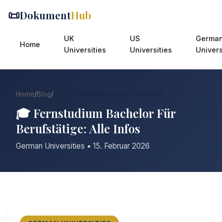
📜
Dokument
Hub
UK
US
Germa
Home
Universities
Universities
Univers
Home
/
Blog
/
Fernstudium Bachelor Für Beruf...
🎓 Fernstudium Bachelor Für
Berufstätige: Alle Infos
German Universities • 15. Februar 2026