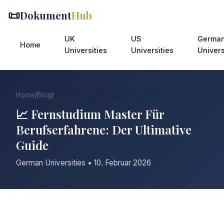
📜
Dokument
Hub
UK
US
Germa
Home
Universities
Universities
Univers
Home
/
Blog
/
Fernstudium Master Für Berufse...
📈 Fernstudium Master Für
Berufserfahrene: Der Ultimative
Guide
German Universities • 10. Februar 2026