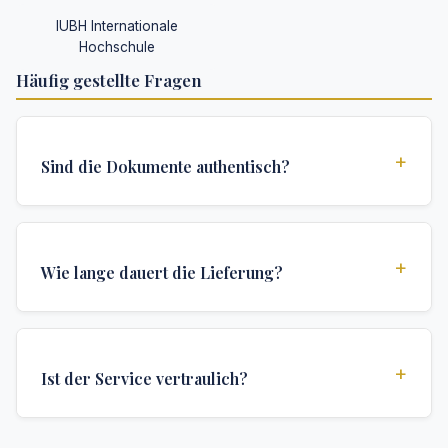
IUBH Internationale
Hochschule
Häufig gestellte Fragen
+
Sind die Dokumente authentisch?
Ja, alle Dokumente werden nach institutionellen
Standards erstellt und enthalten alle
+
Wie lange dauert die Lieferung?
Sicherheitsmerkmale und Authentifizierungen, die für
offizielle Hochschuldokumente erforderlich sind.
Wir bieten verschiedene Lieferoptionen: Turbo (3
Tage), Express (1 Woche) und Standard (2 Wochen).
+
Ist der Service vertraulich?
Die genaue Lieferzeit hängt von Ihrem Standort und
den spezifischen Anforderungen ab.
Absolut. Diskretion ist das Herzstück unseres