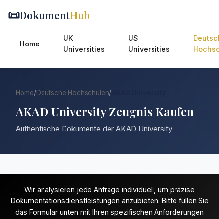
📜
Dokument
Hub
UK
US
Deutsc
Home
Universities
Universities
Hochsc
Home
/
Deutsche Hochschulen
/
AKAD University
AKAD University Zeugnis Kaufen
Authentische Dokumente der AKAD University
Wir analysieren jede Anfrage individuell, um präzise
Dokumentationsdienstleistungen anzubieten. Bitte füllen Sie
das Formular unten mit Ihren spezifischen Anforderungen