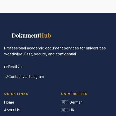
Services. Alle Kommunikationen sind verschlüsselt,
und die Dokumente werden in neutraler Verpackung
geliefert.
📚
Dokument
Hub
Professional academic document services for universities
worldwide. Fast, secure, and confidential.
📧
Email Us
💬
Contact via Telegram
QUICK LINKS
UNIVERSITIES
Home
🇩🇪 German
About Us
🇬🇧 UK