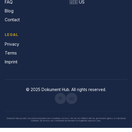
FAQ
🇺🇸 US
Blog
Contact
LEGAL
Privacy
Terms
Imprint
© 2025 Dokument Hub. All rights reserved.
💬
📧
Dokument Hub provides document preparation and consultation services. We are not affiliated with any government agency or educational
institution. All services are confidential and intended for legitimate purposes only.