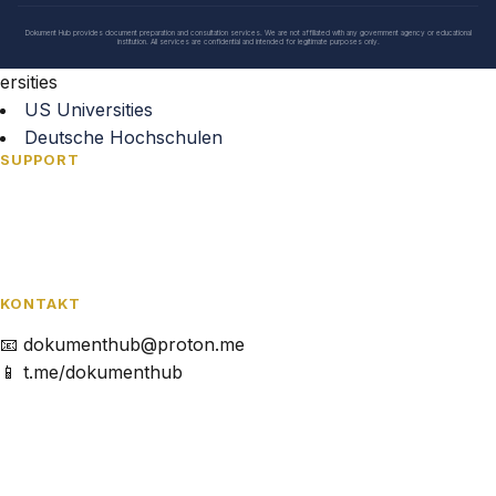
Dokument Hub provides document preparation and consultation services. We are not affiliated with any government agency or educational
institution. All services are confidential and intended for legitimate purposes only.
ersities
US Universities
Deutsche Hochschulen
SUPPORT
FAQ
Kontakt
Datenschutz
KONTAKT
📧 dokumenthub@proton.me
📱 t.me/dokumenthub
© 2026 Dokument Hub. Alle Rechte vorbehalten.
Diskreter & Vertraulicher Service