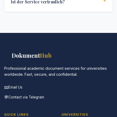
+
Ist der Service vertraulich?
Die genaue Lieferzeit hängt von Ihrem Standort und
den spezifischen Anforderungen ab.
Absolut. Diskretion ist das Herzstück unseres
Services. Alle Kommunikationen sind verschlüsselt,
und die Dokumente werden in neutraler Verpackung
geliefert.
📚
Dokument
Hub
Professional academic document services for universities
worldwide. Fast, secure, and confidential.
📧
Email Us
💬
Contact via Telegram
QUICK LINKS
UNIVERSITIES