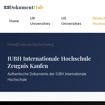
📜
Dokument
Hub
UK
US
Deutsc
Home
Universities
Universities
Hochsc
Home
/
Deutsche Hochschulen
/
IUBH Internationale Hochschule
IUBH Internationale Hochschule
Zeugnis Kaufen
Authentische Dokumente der IUBH Internationale
Hochschule