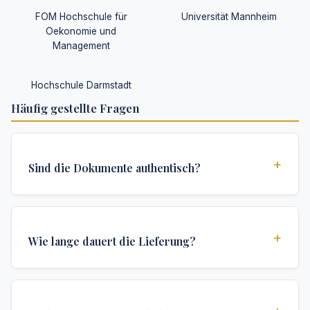
FOM Hochschule für
Universität Mannheim
Oekonomie und
Management
Hochschule Darmstadt
Häufig gestellte Fragen
+
Sind die Dokumente authentisch?
Ja, alle Dokumente werden nach institutionellen
Standards erstellt und enthalten alle
+
Wie lange dauert die Lieferung?
Sicherheitsmerkmale und Authentifizierungen, die für
offizielle Hochschuldokumente erforderlich sind.
Wir bieten verschiedene Lieferoptionen: Turbo (3
Tage), Express (1 Woche) und Standard (2 Wochen).