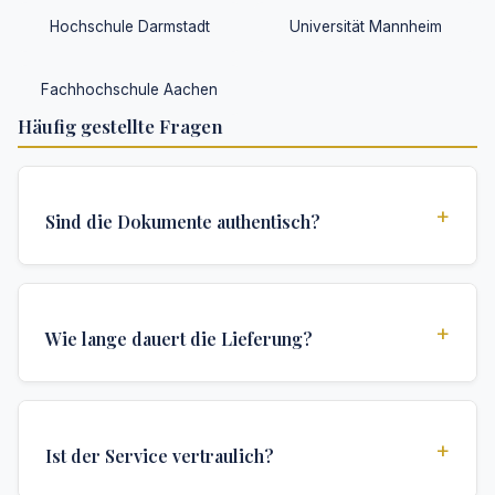
Hochschule Darmstadt
Universität Mannheim
Fachhochschule Aachen
Häufig gestellte Fragen
+
Sind die Dokumente authentisch?
Ja, alle Dokumente werden nach institutionellen
Standards erstellt und enthalten alle
+
Wie lange dauert die Lieferung?
Sicherheitsmerkmale und Authentifizierungen, die für
offizielle Hochschuldokumente erforderlich sind.
Wir bieten verschiedene Lieferoptionen: Turbo (3
Tage), Express (1 Woche) und Standard (2 Wochen).
+
Ist der Service vertraulich?
Die genaue Lieferzeit hängt von Ihrem Standort und
den spezifischen Anforderungen ab.