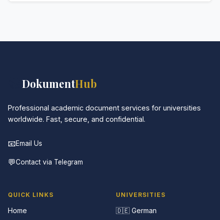
Absolut. Diskretion ist das Herzstück unseres
Services. Alle Kommunikationen sind verschlüsselt,
und die Dokumente werden in neutraler Verpackung
geliefert.
📚
Dokument
Hub
Professional academic document services for universities
worldwide. Fast, secure, and confidential.
📧
Email Us
💬
Contact via Telegram
QUICK LINKS
UNIVERSITIES
Home
🇩🇪 German