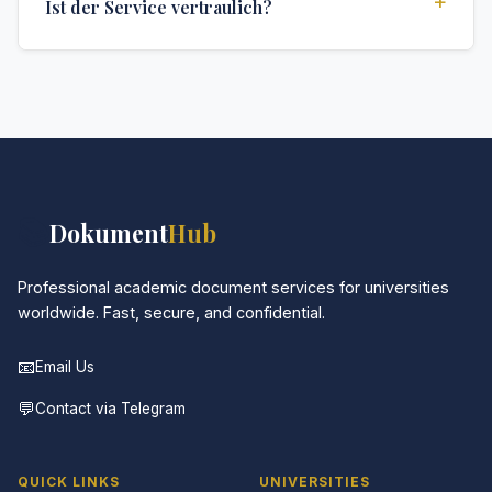
+
Ist der Service vertraulich?
Die genaue Lieferzeit hängt von Ihrem Standort und
den spezifischen Anforderungen ab.
Absolut. Diskretion ist das Herzstück unseres
Services. Alle Kommunikationen sind verschlüsselt,
und die Dokumente werden in neutraler Verpackung
geliefert.
📚
Dokument
Hub
Professional academic document services for universities
worldwide. Fast, secure, and confidential.
📧
Email Us
💬
Contact via Telegram
QUICK LINKS
UNIVERSITIES