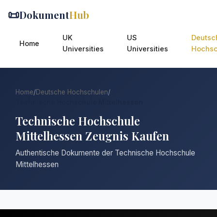
📜
Dokument
Hub
UK
US
Deutsc
Home
Universities
Universities
Hochsc
Home
/
Deutsche Hochschulen
/
Technische Hochschule Mittelhessen
Technische Hochschule
Mittelhessen Zeugnis Kaufen
Authentische Dokumente der Technische Hochschule
Mittelhessen