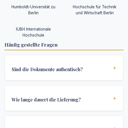
Humboldt-Universität zu
Hochschule für Technik
Berlin
und Wirtschaft Berlin
IUBH Internationale
Hochschule
Häufig gestellte Fragen
+
Sind die Dokumente authentisch?
Ja, alle Dokumente werden nach institutionellen
Standards erstellt und enthalten alle
+
Wie lange dauert die Lieferung?
Sicherheitsmerkmale und Authentifizierungen, die für
offizielle Hochschuldokumente erforderlich sind.
Wir bieten verschiedene Lieferoptionen: Turbo (3
Tage), Express (1 Woche) und Standard (2 Wochen).