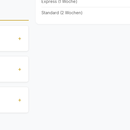
Express (1 Woche)
Standard (2 Wochen)
+
 Standards
und
+
ldokumente
3 Tage),
ie genaue
+
zifischen
rvices. Alle
Dokumente