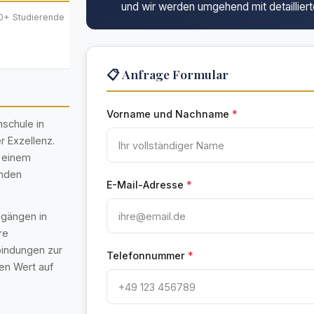
und wir werden umgehend mit detailliert
0+ Studierende
📋 Anfrage Formular
Vorname und Nachname
*
schule in
r Exzellenz.
u einem
enden
E-Mail-Adresse
*
ngängen in
re
bindungen zur
Telefonnummer
*
ren Wert auf