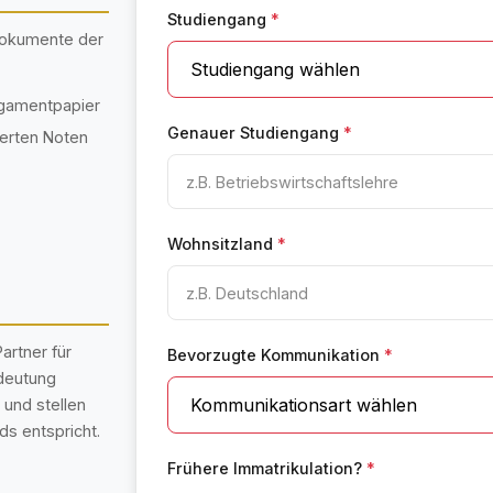
Studiengang
*
 Dokumente der
rgamentpapier
Genauer Studiengang
*
ierten Noten
Wohnsitzland
*
artner für
Bevorzugte Kommunikation
*
deutung
 und stellen
s entspricht.
Frühere Immatrikulation?
*