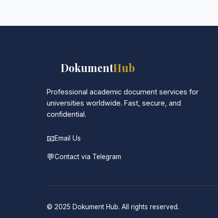
werden in neutraler Verpackung geliefert.
📚
Dokument
Hub
Professional academic document services for
universities worldwide. Fast, secure, and
confidential.
📧
Email Us
💬
Contact via Telegram
© 2025 Dokument Hub. All rights reserved.