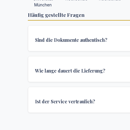
München
Häufig gestellte Fragen
Sind die Dokumente authentisch?
Ja, alle Dokumente werden nach institutionellen
erstellt und enthalten alle Sicherheitsmerkmale 
Wie lange dauert die Lieferung?
Authentifizierungen, die für offizielle Hochschu
erforderlich sind.
Wir bieten verschiedene Lieferoptionen: Turbo (
Express (1 Woche) und Standard (2 Wochen). D
Ist der Service vertraulich?
Lieferzeit hängt von Ihrem Standort und den spe
Anforderungen ab.
Absolut. Diskretion ist das Herzstück unseres Se
Kommunikationen sind verschlüsselt, und die 