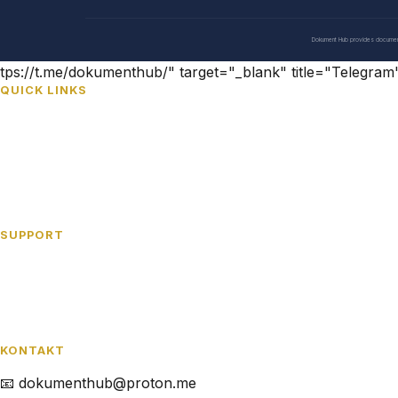
Dokument Hub provides document pr
tps://t.me/dokumenthub/" target="_blank" title="Telegra
QUICK LINKS
Home
UK Universities
US Universities
Deutsche Hochschulen
SUPPORT
FAQ
Kontakt
Datenschutz
KONTAKT
📧 dokumenthub@proton.me