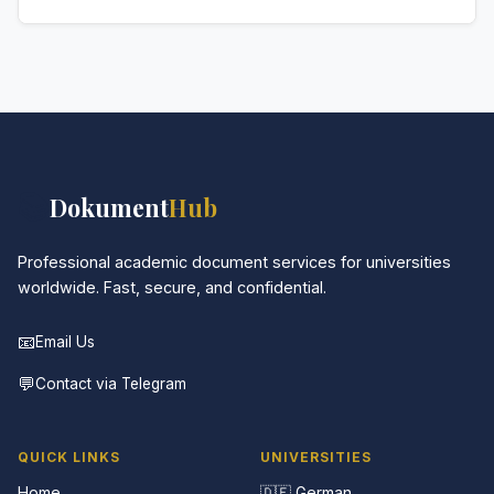
den spezifischen Anforderungen ab.
Absolut. Diskretion ist das Herzstück unseres
Services. Alle Kommunikationen sind verschlüsselt,
und die Dokumente werden in neutraler Verpackung
geliefert.
📚
Dokument
Hub
Professional academic document services for universities
worldwide. Fast, secure, and confidential.
📧
Email Us
💬
Contact via Telegram
QUICK LINKS
UNIVERSITIES
Home
🇩🇪 German