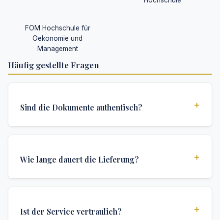
Hochschule
FOM Hochschule für
Oekonomie und
Management
Häufig gestellte Fragen
+
Sind die Dokumente authentisch?
Ja, alle Dokumente werden nach institutionellen
Standards erstellt und enthalten alle
+
Wie lange dauert die Lieferung?
Sicherheitsmerkmale und Authentifizierungen, die für
offizielle Hochschuldokumente erforderlich sind.
Wir bieten verschiedene Lieferoptionen: Turbo (3
Tage), Express (1 Woche) und Standard (2 Wochen).
+
Ist der Service vertraulich?
Die genaue Lieferzeit hängt von Ihrem Standort und