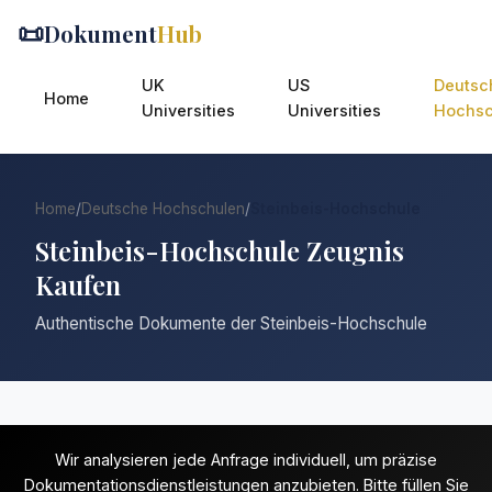
📜
Dokument
Hub
UK
US
Deutsc
Home
Universities
Universities
Hochsc
Home
/
Deutsche Hochschulen
/
Steinbeis-Hochschule
Steinbeis-Hochschule Zeugnis
Kaufen
Authentische Dokumente der Steinbeis-Hochschule
Wir analysieren jede Anfrage individuell, um präzise
Dokumentationsdienstleistungen anzubieten. Bitte füllen Sie