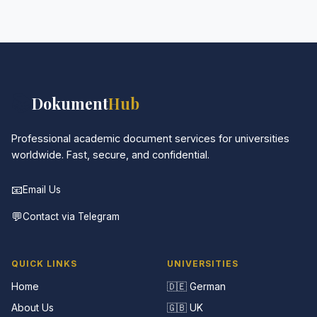
Absolut. Diskretion ist das Herzstück unseres
Services. Alle Kommunikationen sind verschlüsselt,
und die Dokumente werden in neutraler Verpackung
geliefert.
📚
Dokument
Hub
Professional academic document services for universities
worldwide. Fast, secure, and confidential.
📧
Email Us
💬
Contact via Telegram
QUICK LINKS
UNIVERSITIES
Home
🇩🇪 German
About Us
🇬🇧 UK