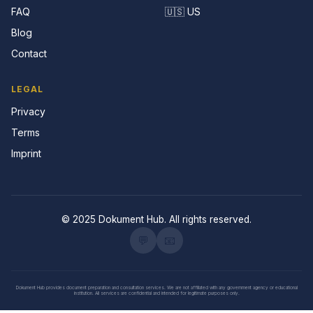
FAQ
🇺🇸 US
Blog
Contact
LEGAL
Privacy
Terms
Imprint
© 2025 Dokument Hub. All rights reserved.
💬
📧
Dokument Hub provides document preparation and consultation services. We are not affiliated with any government agency or educational
institution. All services are confidential and intended for legitimate purposes only.