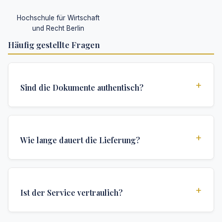
Hochschule für Wirtschaft
und Recht Berlin
Häufig gestellte Fragen
+
Sind die Dokumente authentisch?
Ja, alle Dokumente werden nach institutionellen
Standards erstellt und enthalten alle
+
Wie lange dauert die Lieferung?
Sicherheitsmerkmale und Authentifizierungen, die für
offizielle Hochschuldokumente erforderlich sind.
Wir bieten verschiedene Lieferoptionen: Turbo (3
Tage), Express (1 Woche) und Standard (2 Wochen).
+
Ist der Service vertraulich?
Die genaue Lieferzeit hängt von Ihrem Standort und
den spezifischen Anforderungen ab.