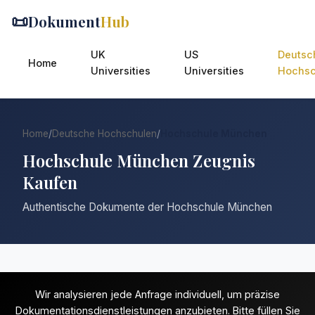
📜
Dokument
Hub
UK
US
Deutsc
Home
Universities
Universities
Hochsc
Home
/
Deutsche Hochschulen
/
Hochschule München
Hochschule München Zeugnis
Kaufen
Authentische Dokumente der Hochschule München
Wir analysieren jede Anfrage individuell, um präzise
Dokumentationsdienstleistungen anzubieten. Bitte füllen Sie