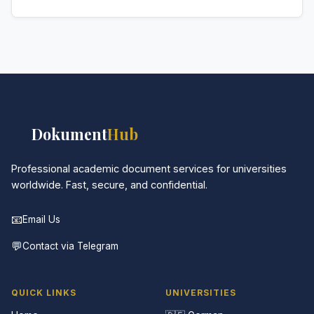
den spezifischen Anforderungen ab.
Absolut. Diskretion ist das Herzstück unseres
Services. Alle Kommunikationen sind verschlüsselt,
und die Dokumente werden in neutraler Verpackung
geliefert.
📚
Dokument
Hub
Professional academic document services for universities
worldwide. Fast, secure, and confidential.
📧
Email Us
💬
Contact via Telegram
QUICK LINKS
UNIVERSITIES