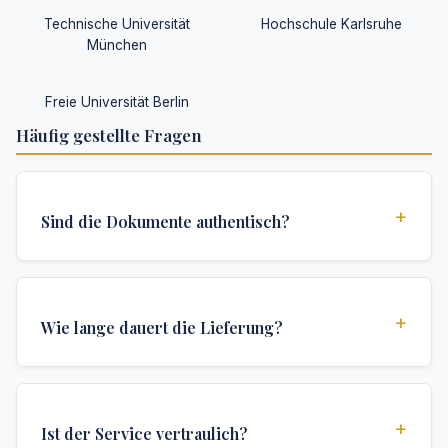
Technische Universität
Hochschule Karlsruhe
München
Freie Universität Berlin
Häufig gestellte Fragen
+
Sind die Dokumente authentisch?
Ja, alle Dokumente werden nach institutionellen
Standards erstellt und enthalten alle
+
Wie lange dauert die Lieferung?
Sicherheitsmerkmale und Authentifizierungen, die für
offizielle Hochschuldokumente erforderlich sind.
Wir bieten verschiedene Lieferoptionen: Turbo (3
Tage), Express (1 Woche) und Standard (2 Wochen).
+
Ist der Service vertraulich?
Die genaue Lieferzeit hängt von Ihrem Standort und