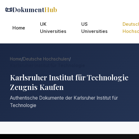
📜
Dokument
Hub
UK
US
Deutsc
Home
Universities
Universities
Hochsc
Home
/
Deutsche Hochschulen
/
Karlsruher Institut für Technologie
Karlsruher Institut für Technologie
Zeugnis Kaufen
Authentische Dokumente der Karlsruher Institut für
Technologie