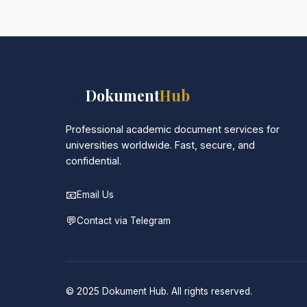
werden in neutraler Verpackung geliefert.
📚
Dokument
Hub
Professional academic document services for
universities worldwide. Fast, secure, and
confidential.
📧
Email Us
💬
Contact via Telegram
© 2025 Dokument Hub. All rights reserved.