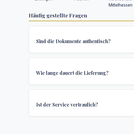
Mittelhessen
Häufig gestellte Fragen
Sind die Dokumente authentisch?
Ja, alle Dokumente werden nach institutionellen
erstellt und enthalten alle Sicherheitsmerkmale 
Wie lange dauert die Lieferung?
Authentifizierungen, die für offizielle Hochschu
erforderlich sind.
Wir bieten verschiedene Lieferoptionen: Turbo (
Express (1 Woche) und Standard (2 Wochen). D
Ist der Service vertraulich?
Lieferzeit hängt von Ihrem Standort und den spe
Anforderungen ab.
Absolut. Diskretion ist das Herzstück unseres Se
Kommunikationen sind verschlüsselt, und die 