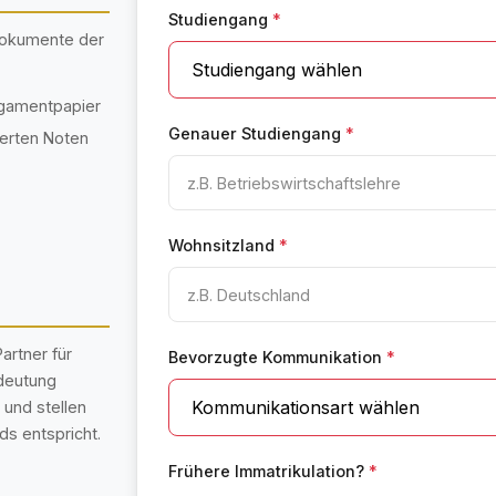
Studiengang
*
 Dokumente der
rgamentpapier
Genauer Studiengang
*
ierten Noten
Wohnsitzland
*
artner für
Bevorzugte Kommunikation
*
deutung
 und stellen
s entspricht.
Frühere Immatrikulation?
*