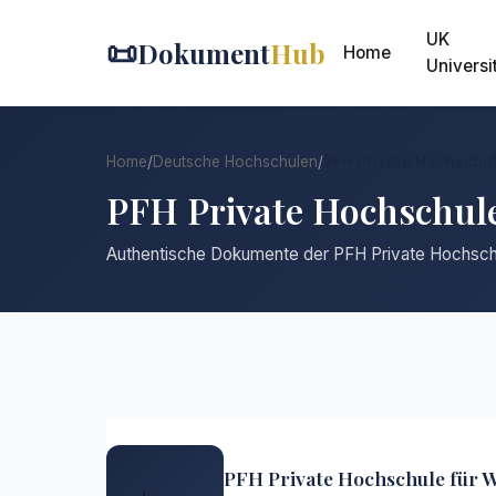
UK
📜
Dokument
Hub
Home
Universi
Home
/
Deutsche Hochschulen
/
PFH Private Hochschul
PFH Private Hochschule
Authentische Dokumente der PFH Private Hochschu
PFH Private Hochschule für W