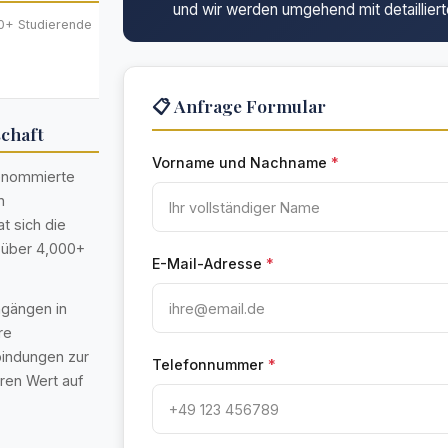
und wir werden umgehend mit detailliert
0+ Studierende
📋 Anfrage Formular
schaft
Vorname und Nachname
*
renommierte
n
t sich die
t über 4,000+
E-Mail-Adresse
*
ngängen in
re
bindungen zur
Telefonnummer
*
eren Wert auf