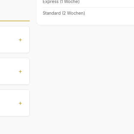
Express (1 Woche)
Standard (2 Wochen)
+
 Standards
und
+
ldokumente
3 Tage),
ie genaue
+
zifischen
rvices. Alle
Dokumente